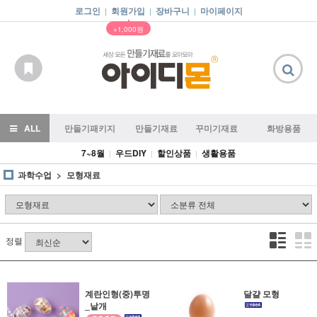
로그인
회원가입
장바구니
마이페이지
|
|
|
▲
+1,000원
ALL
만들기패키지
만들기재료
꾸미기재료
화방용품
7~8월
우드DIY
할인상품
생활용품
|
|
|
과학수업
모형재료
정렬
계란인형(중)투명
달걀 모형
_낱개