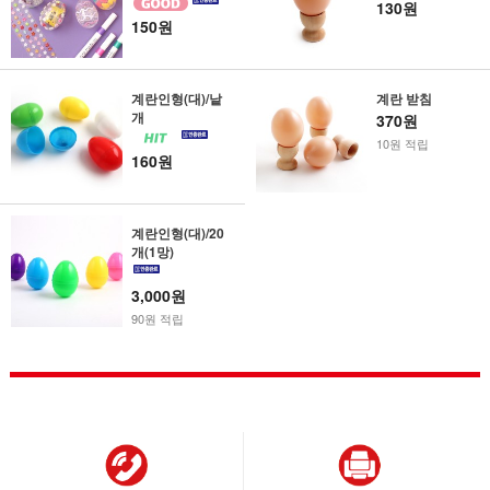
130원
150원
계란인형(대)/낱
계란 받침
개
370원
10원 적립
160원
계란인형(대)/20
개(1망)
3,000원
90원 적립