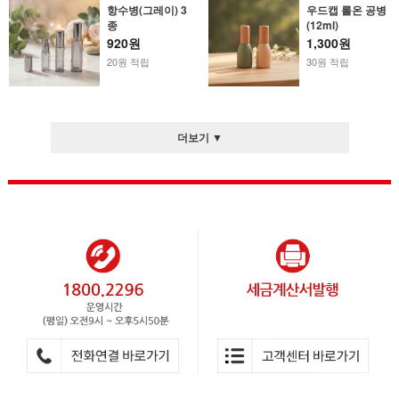
항수병(그레이) 3
우드캡 롤온 공병
종
(12ml)
920원
1,300원
20원 적립
30원 적립
더보기 ▼