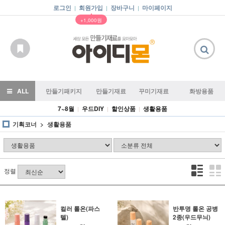
로그인
회원가입
장바구니
마이페이지
|
|
|
▲
+1,000원
ALL
만들기패키지
만들기재료
꾸미기재료
화방용품
7~8월
우드DIY
할인상품
생활용품
|
|
|
기획코너
생활용품
정렬
컬러 롤온(파스
반투명 롤온 공병
텔)
2종(우드무늬)