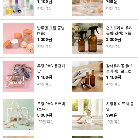
1,100원
750원
30원 적립
20원 적립
반투명 크림 공병
건스프레이 유리
(2종)
공병(갈색)_2종
1,300원
3,000원
30원 적립
90원 적립
투명 PVC 동전지
갈색유리공병(스
갑
프레이)_골드캡
1,100원
1,100원
30원 적립
30원 적립
투명 PVC 토트백
차량용 디퓨저 공
(소/대)
병
5,000원
390원
150원 적립
10원 적립