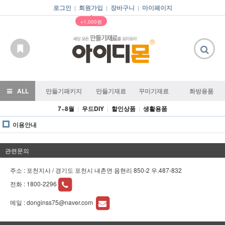
로그인
회원가입
장바구니
마이페이지
|
|
|
▲
+1,000원
ALL
만들기패키지
만들기재료
꾸미기재료
화방용품
7~8월
우드DIY
할인상품
생활용품
|
|
|
이용안내
관련문의
주소 : 포천지사 / 경기도 포천시 내촌면 음현리 850-2 우.487-832
전화 :
1800-2296
메일 :
donginss75@naver.com