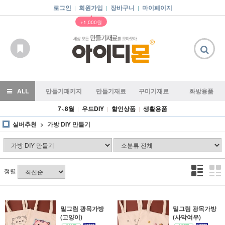
로그인
회원가입
장바구니
마이페이지
|
|
|
▲
+1,000원
ALL
만들기패키지
만들기재료
꾸미기재료
화방용품
7~8월
우드DIY
할인상품
생활용품
|
|
|
실버추천
가방 DIY 만들기
정렬
밑그림 광목가방
밑그림 광목가방
(고양이)
(사막여우)