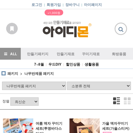
로그인
회원가입
장바구니
마이페이지
|
|
|
▲
+1,000원
ALL
만들기패키지
만들기재료
꾸미기재료
화방용품
7~8월
우드DIY
할인상품
생활용품
|
|
|
패키지
나무반제품 패키지
정렬
여름 액자 꾸미기
가을 액자꾸미기
세트(투명바다스
세트(가을스티커)