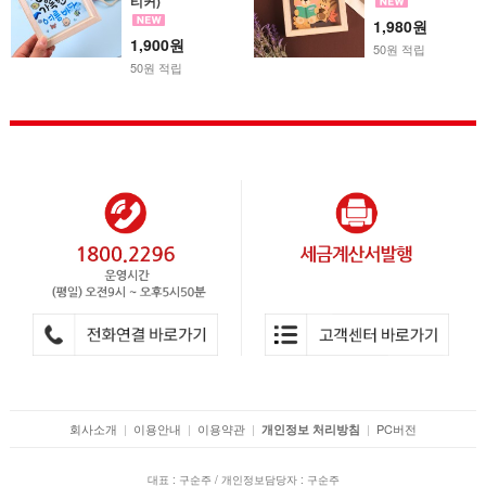
티커)
1,980원
1,900원
50원 적립
50원 적립
회사소개
|
이용안내
|
이용약관
|
|
PC버전
개인정보 처리방침
대표 : 구순주 / 개인정보담당자 : 구순주