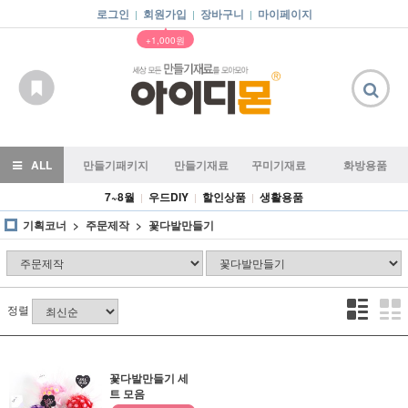
로그인
회원가입
장바구니
마이페이지
|
|
|
▲
+1,000원
ALL
만들기패키지
만들기재료
꾸미기재료
화방용품
7~8월
우드DIY
할인상품
생활용품
|
|
|
기획코너
주문제작
꽃다발만들기
정렬
꽃다발만들기 세
트 모음